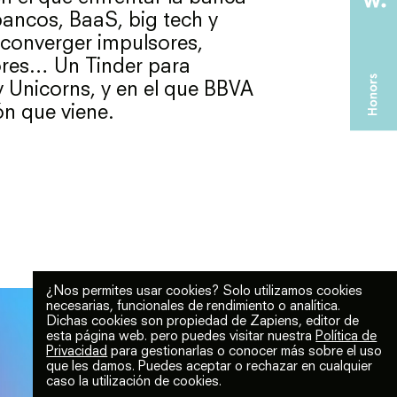
bancos, BaaS, big tech y
 converger impulsores,
tores… Un Tinder para
 Unicorns, y en el que BBVA
ón que viene.
¿Nos permites usar cookies? Solo utilizamos cookies
necesarias, funcionales de rendimiento o analítica.
Dichas cookies son propiedad de Zapiens, editor de
esta página web. pero puedes visitar nuestra
Política de
Privacidad
para gestionarlas o conocer más sobre el uso
que les damos. Puedes aceptar o rechazar en cualquier
caso la utilización de cookies.